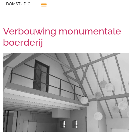
Verbouwing monumentale
boerderij